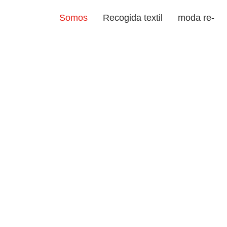
Somos
Recogida textil
moda re-
QU
S
Arco Iris Prolava S.L.U. e
promovida por Cáritas Diocesana de
la recogida, donación y venta de r
Proyecto s