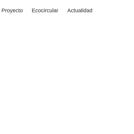
Proyecto
Ecocircular
Actualidad
IÉNES
OMOS
s la empresa de inserción
 Valladolid que gestiona
opa usada en Valladolid.
ocial sin ánimo de lucro.