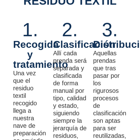
RESIDUO TEXTIL
1.
2.
3.
Recogida
Clasificación
Distribuc
y
Allí cada
Aquellas
prenda será
prendas
tratamiento
separada y
que tras
Una vez
clasificada
pasar por
que el
de forma
los
residuo
manual por
rigurosos
textil
tipo, calidad
procesos
recogido
y estado,
de
llega a
siguiendo
clasificación
nuestra
siempre la
son aptas
nave de
jerarquía de
para ser
preparación
residuos,
reutilizadas,